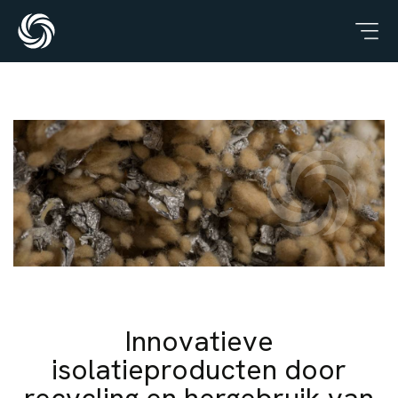
Nederlands
Engels
Home
Contact
Nederlands
Engels
Innovatieve
isolatieproducten door